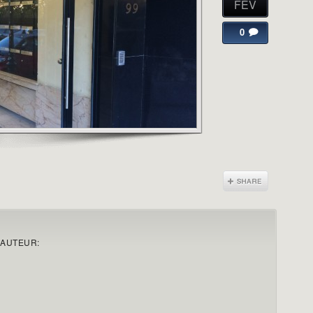
FÉV
0
'AUTEUR: